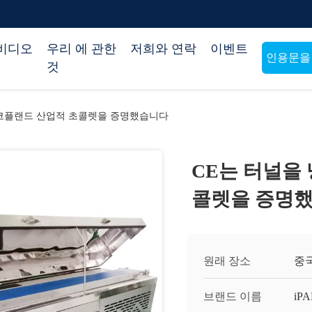
비디오
우리 에 관한
저희와 연락
이벤트
인용문을
것
 코플랜드 산업적 초콜렛을 증명했습니다
CE는 터널을
콜렛을 증명
원래 장소
중
브랜드 이름
iP