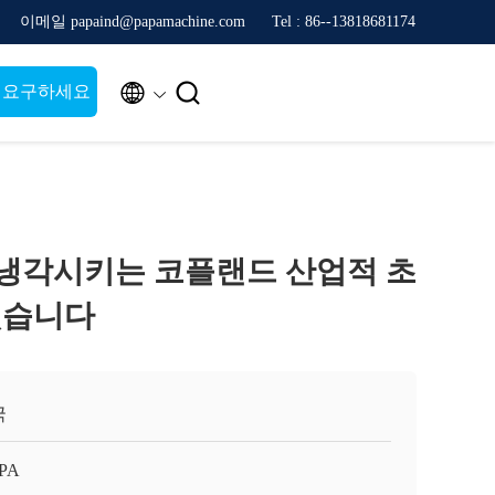
이메일 papaind@papamachine.com
Tel : 86--13818681174


 요구하세요
 냉각시키는 코플랜드 산업적 초
했습니다
국
APA