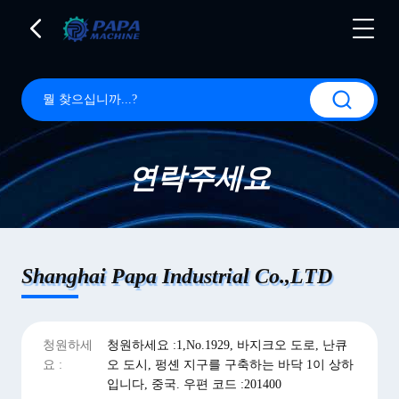
연락주세요
Shanghai Papa Industrial Co.,LTD
청원하세
청원하세요 :1,No.1929, 바지크오 도로, 난큐
요 :
오 도시, 펑셴 지구를 구축하는 바닥 1이 상하
입니다, 중국. 우편 코드 :201400