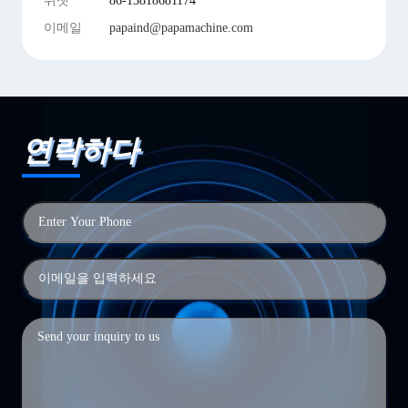
위챗
86-13818681174
이메일
papaind@papamachine.com
연락하다