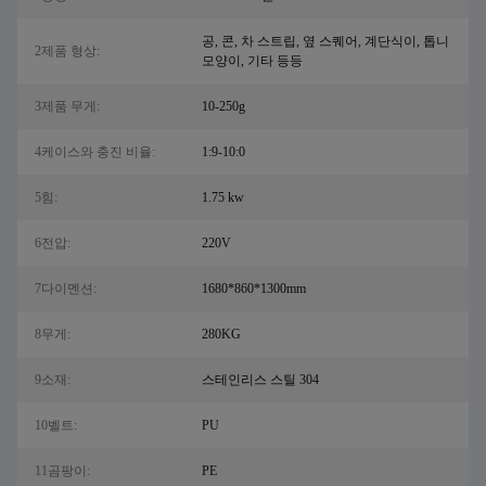
공, 콘, 차 스트립, 옆 스퀘어, 계단식이, 톱니
2제품 형상:
모양이, 기타 등등
3제품 무게:
10-250g
4케이스와 충진 비율:
1:9-10:0
5힘:
1.75 kw
6전압:
220V
7다이멘션:
1680*860*1300mm
8무게:
280KG
9소재:
스테인리스 스틸 304
10벨트:
PU
11곰팡이:
PE