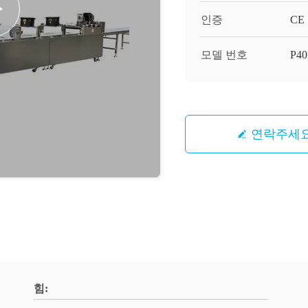
인증
CE
모델 번호
P40
연락주세
힘: