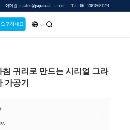
이메일 papaind@papamachine.com
Tel : 86--13818681174


 요구하세요
아침 귀리로 만드는 시리얼 그라
바 가공기
국
APA