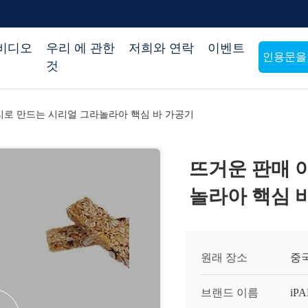
비디오
우리 에 관한
저희와 연락
이벤트
인용문을
것
리로 만드는 시리얼 그라놀라아 핵심 바 가공기
뜨거운 판매 
놀라아 핵심 
원래 장소
중
브랜드 이름
iP