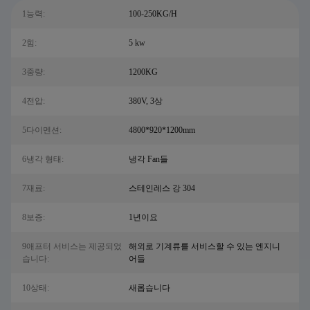
1능력:
100-250KG/H
2힘:
5 kw
3중량:
1200KG
4전압:
380V, 3상
5다이멘션:
4800*920*1200mm
6냉각 형태:
냉각 Fan들
7재료:
스테인레스 강 304
8보증:
1년이요
9애프터 서비스는 제공되었
해외로 기계류를 서비스할 수 있는 엔지니
습니다:
어들
10상태:
새롭습니다