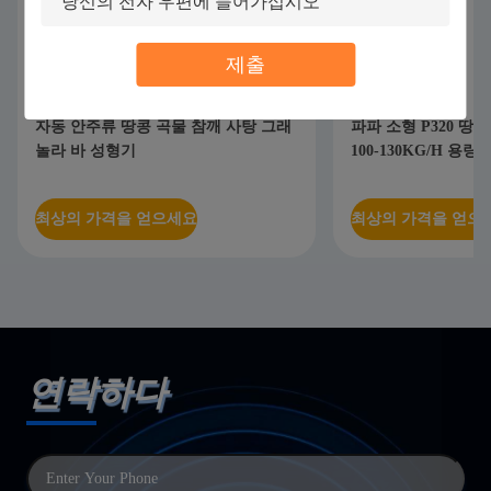
제출
자동 안주류 땅콩 곡물 참깨 사탕 그래
파파 소형 P320 땅
놀라 바 성형기
100-130KG/H 용량
최상의 가격을 얻으세요
최상의 가격을 얻으
연락하다