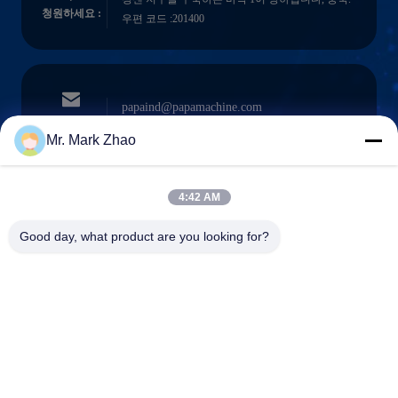
청원하세요 :
우편 코드 :201400
papaind@papamachine.com
이메일
Mr. Mark Zhao
4:42 AM
0086-13818681174
전화를 거세요
Good day, what product are you looking for?
:
Shanghai Papa Industrial Co.,LTD