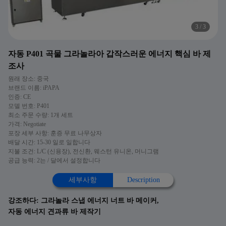
1
/
3
자동 P401 곡물 그라놀라아 갑작스러운 에너지 핵심 바 제
조사
원래 장소: 중국
브랜드 이름: iPAPA
인증: CE
모델 번호: P401
최소 주문 수량: 1개 세트
가격: Negotiate
포장 세부 사항: 훈증 무료 나무상자
배달 시간: 15-30 일로 일합니다
지불 조건: L/C (신용장), 전신환, 웨스턴 유니온, 머니그램
공급 능력: 2는 / 달에서 설정합니다
세부사항
Description
강조하다:
그라놀라 스냅 에너지 너트 바 메이커
,
자동 에너지 견과류 바 제작기