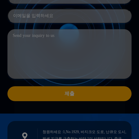
제출
청원하세요 :1,No.1929, 바지크오 도로, 난큐오 도시,
펑셴 지구를 구축하는 바닥 1이 상하입니다, 중국.