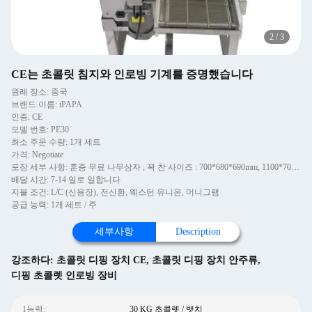
2
/
3
CE는 초콜릿 침지와 인로빙 기계를 증명했습니다
원래 장소: 중국
브랜드 이름: iPAPA
인증: CE
모델 번호: PE30
최소 주문 수량: 1개 세트
가격: Negotiate
포장 세부 사항: 훈증 무료 나무상자 ; 꽉 찬 사이즈 : 700*680*690mm, 1100*700*660mm, 3350*860*1180mm
배달 시간: 7-14 일로 일합니다
지불 조건: L/C (신용장), 전신환, 웨스턴 유니온, 머니그램
공급 능력: 1개 세트 / 주
세부사항
Description
강조하다:
초콜릿 디핑 장치 CE
,
초콜릿 디핑 장치 안주류
,
디핑 초콜렛 인로빙 장비
1능력:
30 KG 초콜렛 / 뱃치