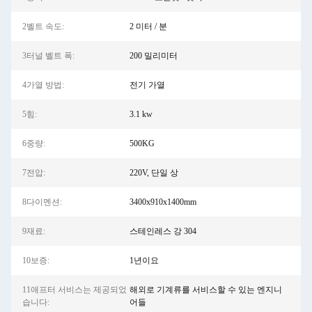
2벨트 속도:
2 미터 / 분
3터널 벨트 폭:
200 밀리미터
4가열 방법:
전기 가열
5힘:
3.1 kw
6중량:
500KG
7전압:
220V, 단일 상
8다이멘션:
3400x910x1400mm
9재료:
스테인레스 강 304
10보증:
1년이요
11애프터 서비스는 제공되었
해외로 기계류를 서비스할 수 있는 엔지니
습니다:
어들