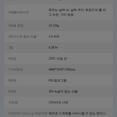
채우는 날짜 바, 날짜 쿠키, 화장지의 롤 피
2애플리케이션:
그 뉴턴, 기타 등등.
3제품 중량:
10-250g
4케이스와 충진 비율:
1:9-10:0
5힘:
4.5KW
6전압:
220V, 단일 상
7다이멘션:
4000*1650*1560mm
8중량:
650 킬로그램
9재료:
304 녹슬지 않는 스텔
10보증:
12마리의 나방
11애프터 서비스는 제공되었
해외로 기계류를 서비스할 수 있는 엔지니