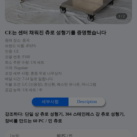
1
/
2
CE는 센터 채워진 츄로 성형기를 증명했습니다
원래 장소: 중국
브랜드 이름: iPAPA
인증: CE
모델 번호: P160
최소 주문 수량: 1개 세트
가격: Negotiate
포장 세부 사항: 훈증 무료 나무상자
배달 시간: 7-14 일로 일합니다
지불 조건: L/C (신용장), 전신환, 웨스턴 유니온, 머니그램
공급 능력: 1개 세트 / 주
세부사항
Description
강조하다:
단일 상 츄로 성형기
,
304 스테인레스 강 츄로 성형기
,
장비를 만드는 60 PC / 민 츄로
1능력:
60 PC / 민