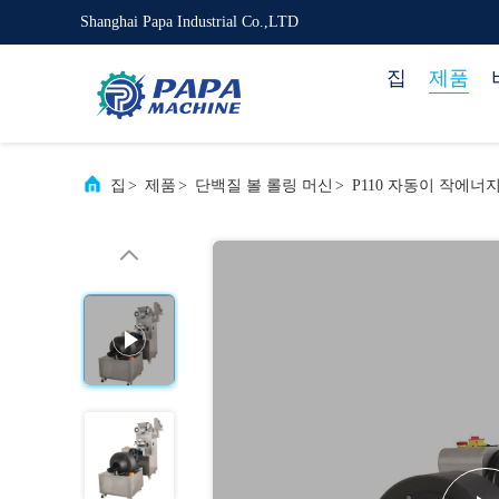
Shanghai Papa Industrial Co.,LTD
집
제품
집
>
제품
>
단백질 볼 롤링 머신
>
P110 자동이 작에너