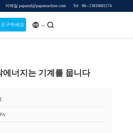
이메일 papaind@papamachine.com
Tel : 86--13818681174


 요구하세요
이 작에너지는 기계를 뭅니다
국
APA