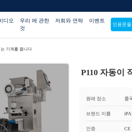
비디오
우리 에 관한
저희와 연락
이벤트
인용문을
것
지는 기계를 뭅니다
P110 자동
원래 장소
중
브랜드 이름
iP
인증
CE