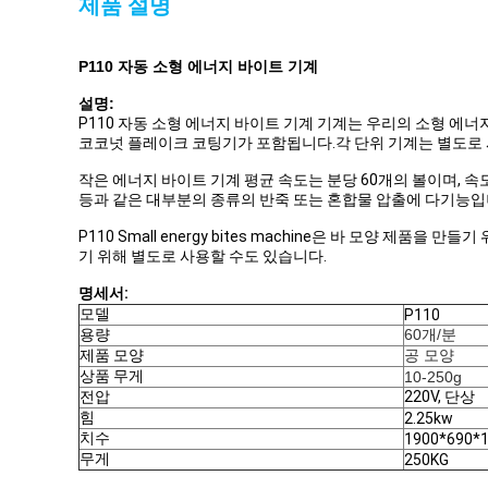
제품 설명
P110 자동 소형 에너지 바이트 기계
설명:
P110 자동 소형 에너지 바이트 기계 기계는 우리의 소형 에너
코코넛 플레이크 코팅기가 포함됩니다.각 단위 기계는 별도로 사
작은 에너지 바이트 기계 평균 속도는 분당 60개의 볼이며, 
등과 같은 대부분의 종류의 반죽 또는 혼합물 압출에 다기능입니다
P110 Small energy bites machine은 바 모양 
기 위해 별도로 사용할 수도 있습니다.
명세서:
모델
P110
용량
60개/분
제품 모양
공 모양
상품 무게
10-250g
전압
220V, 단상
힘
2.25kw
치수
1900*690*
무게
250KG