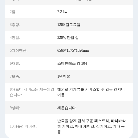
2힘:
7.2 kw
3중량:
1200 킬로그램
4전압:
220V, 단일 상
5다이멘션:
6560*1575*1620mm
6재료:
스테인레스 강 304
7보증:
1년이요
8애프터 서비스는 제공되었
해외로 기계류를 서비스할 수 있는 엔지니
습니다:
어들
9상태:
새롭습니다
반죽을 얇게 겹쳐 구운 패스트리, 바삭바삭
10애플리케이션:
한 케이크, 아내 케이크, 선케이크, 기타 등
등.