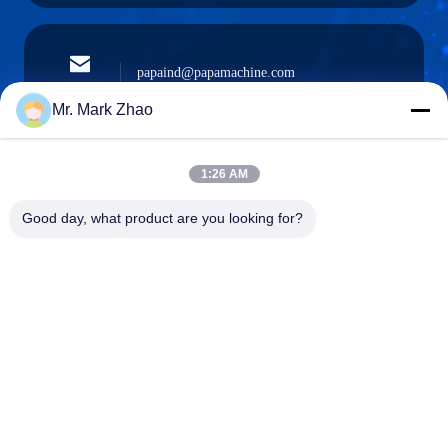
papaind@papamachine.com
이메일
Mr. Mark Zhao
1:26 AM
0086-13818681174
전화를 거세요
Good day, what product are you looking for?
:
Shanghai Papa Industrial Co.,LTD