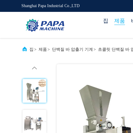
Shanghai Papa Industrial Co.,LTD
집
제품
집
>
제품
>
단백질 바 압출기 기계
>
초콜릿 단백질 바 