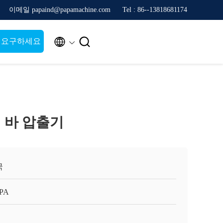
이메일 papaind@papamachine.com
Tel : 86--13818681174


 요구하세요
 바 압출기
국
APA