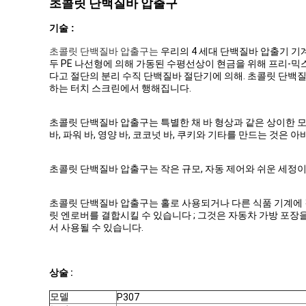
초콜릿 단백질바 압출구
기술 :
초콜릿 단백질바 압출구는
우리의 4 세대 단백질바 압출기 기
두 PE 나선형에 의해 가동된 수평선상이 현금을 위해 프리-
다고 절단의 분리 수직 단백질바 절단기에 의해. 초콜릿 단백
하는 터치 스크린에서 행해집니다.
초콜릿 단백질바 압출구는 특별한 채 바 형상과 같은 상이한 모양과
바, 파워 바, 영양 바, 코코넛 바, 쿠키와 기타를 만드는 것은
초콜릿 단백질바 압출구는 작은 규모, 자동 제어와 쉬운 세정이
초콜릿 단백질바 압출구는 홀로 사용되거나 다른 식품 기계에 결
릿 엔로버를 결합시킬 수 있습니다 ; 그것은 자동차 가방 포장을
서 사용될 수 있습니다.
상술 :
모델
P307