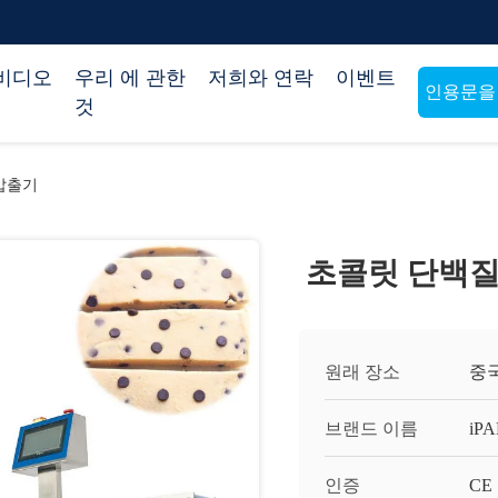
비디오
우리 에 관한
저희와 연락
이벤트
인용문을
것
압출기
초콜릿 단백질
원래 장소
중
브랜드 이름
iP
인증
CE