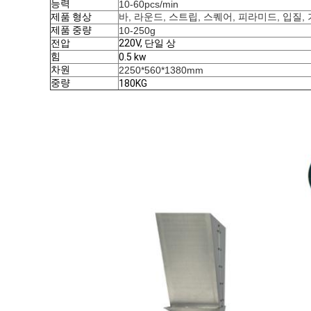
능력
10-60pcs/min
제품 형상
바, 라운드, 스트립, 스퀘어, 피라미드, 입질, 
제품 중량
10-250g
전압
220V, 단일 상
힘
0.5 kw
차원
2250*560*1380mm
중량
180KG