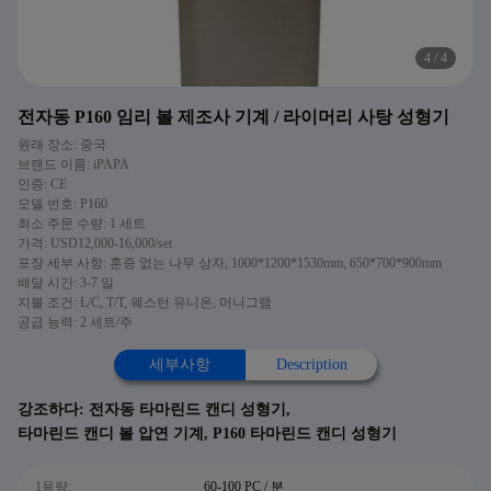
4
/
4
전자동 P160 임리 볼 제조사 기계 / 라이머리 사탕 성형기
원래 장소: 중국
브랜드 이름: iPAPA
인증: CE
모델 번호: P160
최소 주문 수량: 1 세트
가격: USD12,000-16,000/set
포장 세부 사항: 훈증 없는 나무 상자, 1000*1200*1530mm, 650*700*900mm
배달 시간: 3-7 일
지불 조건: L/C, T/T, 웨스턴 유니온, 머니그램
공급 능력: 2 세트/주
세부사항
Description
강조하다:
전자동 타마린드 캔디 성형기
,
타마린드 캔디 볼 압연 기계
,
P160 타마린드 캔디 성형기
1용량:
60-100 PC / 분