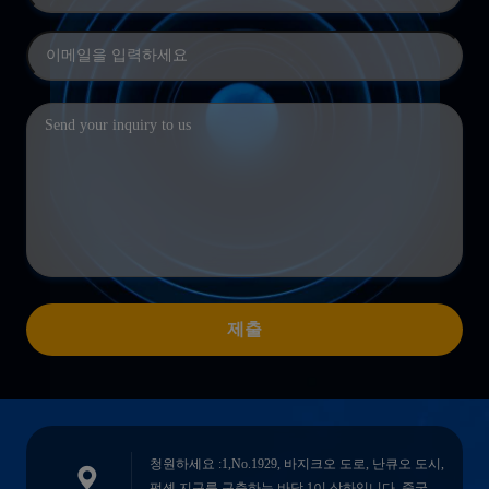
제출
청원하세요 :1,No.1929, 바지크오 도로, 난큐오 도시,
펑셴 지구를 구축하는 바닥 1이 상하입니다, 중국.