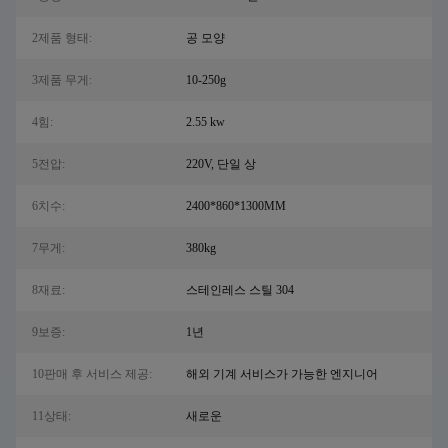
2제품 형태:
공 모양
3제품 무게:
10-250g
4힘:
2.55 kw
5전압:
220V, 단일 상
6치수:
2400*860*1300MM
7무게:
380kg
8재료:
스테인레스 스틸 304
9보증:
1년
10판매 후 서비스 제공:
해외 기계 서비스가 가능한 엔지니어
11상태:
새로운