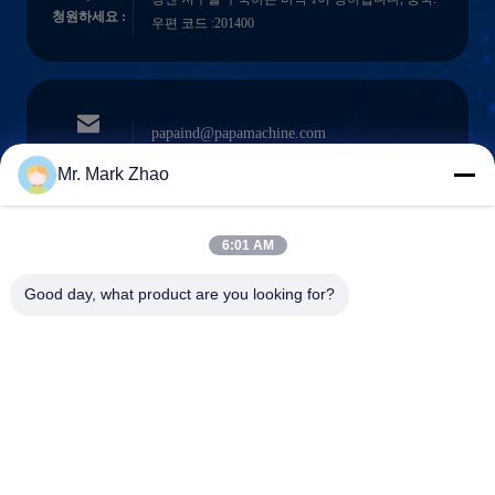
청원하세요 :
우편 코드 :201400
papaind@papamachine.com
이메일
Mr. Mark Zhao
6:01 AM
0086-13818681174
전화를 거세요
Good day, what product are you looking for?
:
Shanghai Papa Industrial Co.,LTD