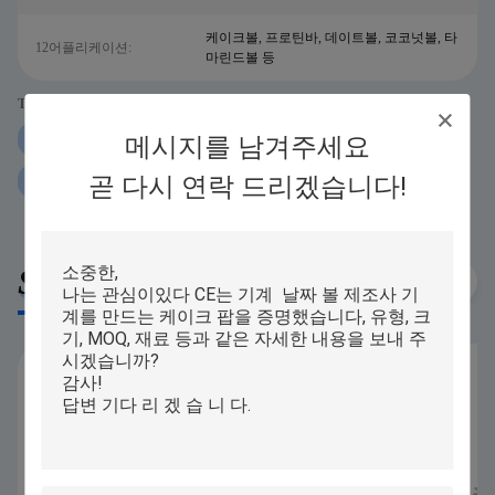
케이크볼, 프로틴바, 데이트볼, 코코넛볼, 타
12어플리케이션:
마린드볼 등
Tags:
250g 단백질 볼 롤링 머신
메시지를 남겨주세요
iPAPA 단백질 볼 롤링 머신
곧 다시 연락 드리겠습니다!
P160 단백질 볼 롤링 머신
Similar Products