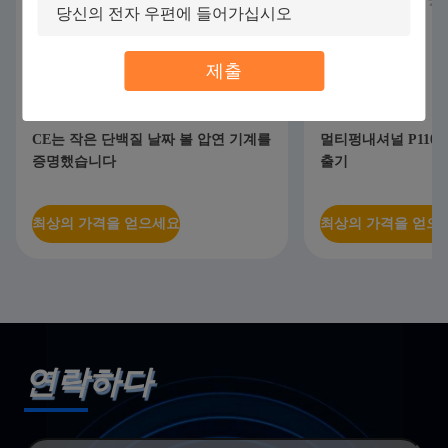
제출
질 날짜 볼 압연 기계를
멀티펑내셔널 P110 자동이 과일 볼 압
출기
얻으세요
최상의 가격을 얻으세요
연락하다