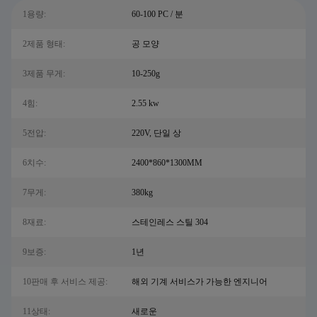
1용량:
60-100 PC / 분
2제품 형태:
공 모양
3제품 무게:
10-250g
4힘:
2.55 kw
5전압:
220V, 단일 상
6치수:
2400*860*1300MM
7무게:
380kg
8재료:
스테인레스 스틸 304
9보증:
1년
10판매 후 서비스 제공:
해외 기계 서비스가 가능한 엔지니어
11상태:
새로운